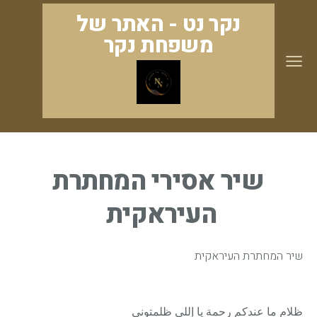
נקר נט - האתר של
משפחת נקר
שיר אסירי המחתרת
העיראקית
שיר המחתרת העיראקית
ظلام ما عندكم رحمة يا إللي ظلمتوني