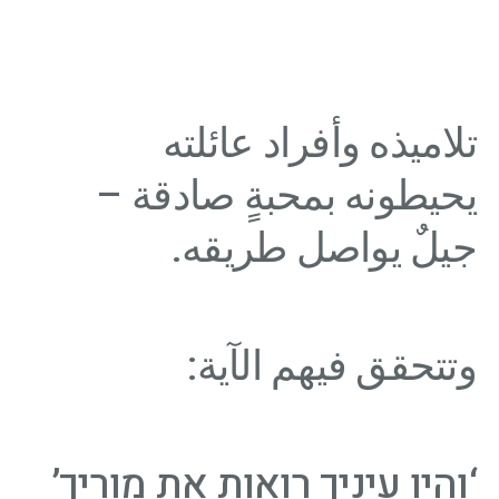
تلاميذه وأفراد عائلته
يحيطونه بمحبةٍ صادقة –
جيلٌ يواصل طريقه.
وتتحقق فيهم الآية:
‘והיו עיניך רואות את מוריך’