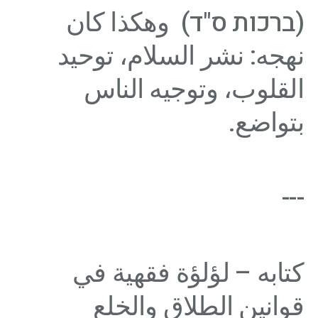
(ברכות ס"ד) وهكذا كان
نهجه: نشر السلام، توحيد
القلوب، وتوجيه الناس
بتواضع.
---
كتابه – لؤلؤة فقهية في
قوانين الطلاق والخلع