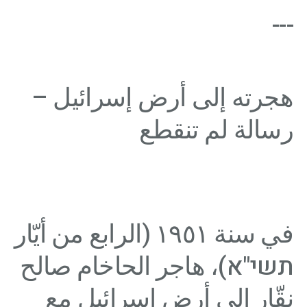
---
هجرته إلى أرض إسرائيل –
رسالة لم تنقطع
في سنة ١٩٥١ (الرابع من أيّار
תשי"א)، هاجر الحاخام صالح
نقّار إلى أرض إسرائيل مع