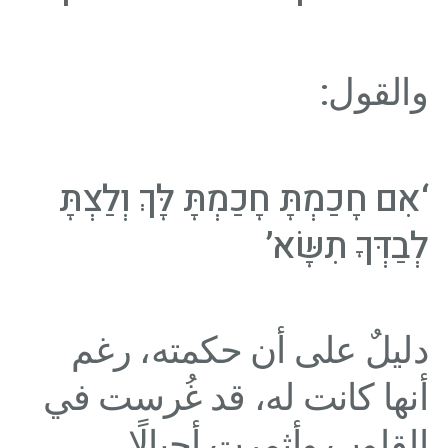
والقول:
‘אִם חָכַמְתָּ חָכַמְתָּ לָּךְ וְלַצְתָּ
לְבַדְּךָ תִשָּׂא’
دليلٌ على أن حكمته، رغم
أنها كانت له، قد غُرست في
القلوب وأثمرت أجيالًا.