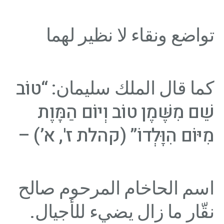
تواضع ونقاء لا نظير لهما
كما قال الملك سليمان: “טוֹב
שֵׁם מִשֶּׁמֶן טוֹב וְיוֹם הַמָּוֶת
מִיּוֹם הִוָּלְדוֹ” (קהלת ז', א’) –
اسم الحاخام المرحوم صالح
نقّار ما زال يضيء للأجيال.