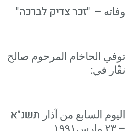
وفاته – "זכר צדיק לברכה"
توفي الحاخام المرحوم صالح
نقّار في:
اليوم السابع من آذار תשנ"א
– ٢٣ مارس١٩٩١