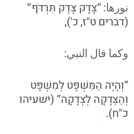
نورها: “צֶדֶק צֶדֶק תִּרְדֹּף”
(דברים ט"ז, כ'),
وكما قال النبي:
“וְהָיָה הַמִּשְׁפָּט לְמִשְׁפָּט
וְהַצְּדָקָה לְצְדָקָה” (ישעיהו
כ"ח).