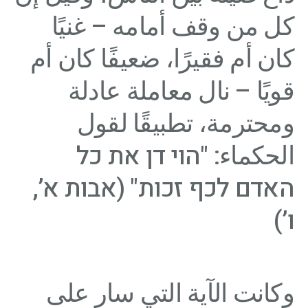
كل من وقف أمامه – غنيًا
كان أم فقيرًا، ضعيفًا كان أم
قويًا – نال معاملة عادلة
ومحترمة، تطبيقًا لقول
الحكماء: "הוי דן את כל
האדם לכף זכות" (אבות א’,
ו’)
وكانت الآية التي سار على