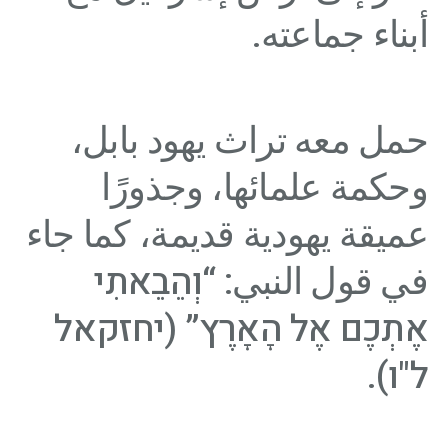
أبناء جماعته.
حمل معه تراث يهود بابل،
وحكمة علمائها، وجذورًا
عميقة يهودية قديمة، كما جاء
في قول النبي: “וְהֵבֵאתִי
אֶתְכֶם אֶל הָאָרֶץ” (יחזקאל
ל"ו).