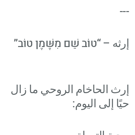
---
إرثه – “טוֹב שֵׁם מִשֶּׁמֶן טוֹב”
إرث الحاخام الروحي ما زال
حيًا إلى اليوم: