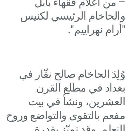
– من أعلام فقهاء بابل
والحاخام الرئيسي لكنيس
"أرام نهراييم".
وُلِدَ الحاخام صالح نقّار في
بغداد في مطلع القرن
العشرين، ونشأ في بيت
مفعم بالتقوى والتواضع وروح
التعلم. وقد تميّز بقدرة