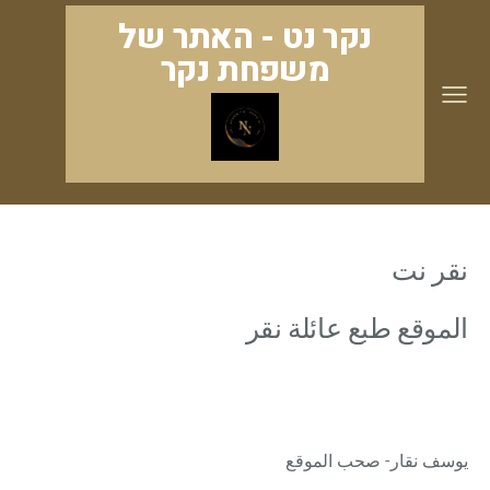
נקר נט - האתר של
משפחת נקר
نقر نت
الموقع طبع عائلة نقر
يوسف نقار- صحب الموقع