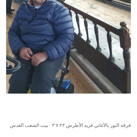
فرقة النور بالأغاني فريد الأطرش ٣.٧.٢٣ - بيت الشعب القدس